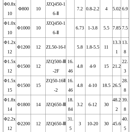
Φ0.8x
JZQ450-1
Φ800
10
7.2
0.8-2.2
4
5.02
6.9
10
6-Ⅱ
Φ1.0x
JZQ450-1
Φ1000
10
6.73
1-3.8
5.5
7.85
7.5
10
6-Ⅱ
Φ1.2x
13.3
13.
Φ1200
12
ZL50-16-Ⅰ
5.8
1.8-5.5
11
12
1
8
Φ1.5x
JZQ500-Ⅲ
16.
22.
Φ1500
12
4.8
4-9
15
21.2
12
-2F
46
3
Φ1.5x
ZQ50-16Ⅱ
16.
28.
Φ1500
15
4.8
4-10
18.5
26.5
15
-2
46
8
Φ1.8x
18.
48.2
39.
Φ1800
14
JZQ650-Ⅲ
3.2
6-12
30
14
84
2
8
Φ2.2x
31.
40.
Φ2200
12
JZQ650-Ⅲ
3
10-20
30
45.6
12
5
5