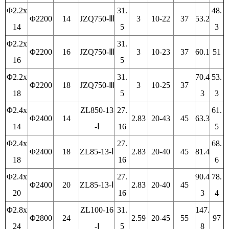
Φ2.2x
31.
48.
Φ2200
14
JZQ750-Ⅲ
3
10-22
37
53.2
14
5
3
Φ2.2x
31.
Φ2200
16
JZQ750-Ⅲ
3
10-23
37
60.1
51
16
5
Φ2.2x
31.
70.4
53.
Φ2200
18
JZQ750-Ⅲ
3
10-25
37
18
5
3
3
Φ2.4x
ZL850-13
27.
61.
Φ2400
14
2.83
20-43
45
63.3
14
-Ⅰ
16
5
Φ2.4x
27.
68.
Φ2400
18
ZL85-13-Ⅰ
2.83
20-40
45
81.4
18
16
6
Φ2.4x
27.
90.4
78.
Φ2400
20
ZL85-13-Ⅰ
2.83
20-40
45
20
16
3
4
Φ2.8x
ZL100-16
31.
147.
Φ2800
24
2.59
20-45
55
97
24
-Ⅰ
5
8