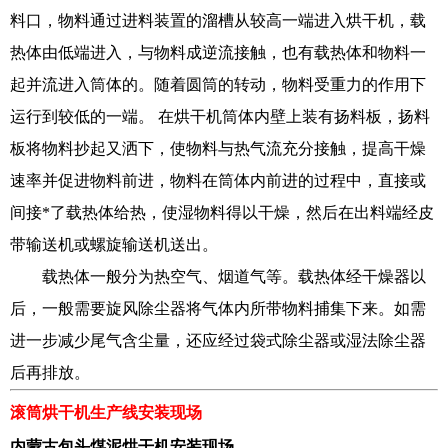
料口，物料通过进料装置的溜槽从较高一端进入烘干机，载
热体由低端进入，与物料成逆流接触，也有载热体和物料一
起并流进入筒体的。随着圆筒的转动，物料受重力的作用下
运行到较低的一端。 在烘干机筒体内壁上装有扬料板，扬料
板将物料抄起又洒下，使物料与热气流充分接触，提高干燥
速率并促进物料前进，物料在筒体内前进的过程中，直接或
间接*了载热体给热，使湿物料得以干燥，然后在出料端经皮
带输送机或螺旋输送机送出。
载热体一般分为热空气、烟道气等。载热体经干燥器以
后，一般需要旋风除尘器将气体内所带物料捕集下来。如需
进一步减少尾气含尘量，还应经过袋式除尘器或湿法除尘器
后再排放。
滚筒烘干机
生产线安装现场
内蒙古包头煤泥烘干机安装现场​