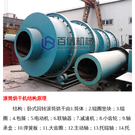
滚筒烘干机
结构原理
结构：卧式回转滚筒烘干由1.筒体；2.辊圈垫块；3.辊
圈；4.包箍；5.电动机；6.联轴器；7.减速机；8.小齿轮；9.轴
承盒；10.弹簧板；11.大齿圈；12.主动轴；13.托辊轴；14.托