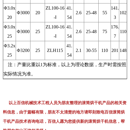
Φ3.0x
ZL100-16
41.
141.
Φ3000
20
2.6
25-48
55
102
20
-Ⅰ
54
3
Φ3.0x
ZL100-16
41.
176.
Φ3000
25
2.6
25-48
75
110
25
-Ⅰ
54
7
Φ3.2x
41.
Φ3200
25
ZLH115
2.1
30-55
110
201
148
25
54
注：产量比重以1为标准，以上为理论数据，生产时需按照
实际情况为准。
以上百信机械技术工程人员为朋友整理的滚筒烘干机产品的相关资
料信息，由于篇幅有限，朋友不太清楚的地方请即刻致电百信滚筒烘
干机产品技术咨询电话，百信人愿为您提供新的滚筒烘干机信息，帮