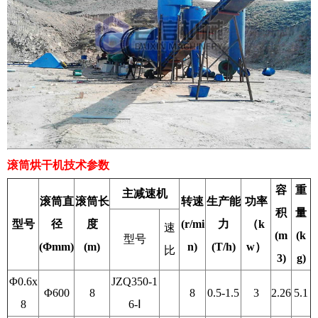
滚筒烘干机
技术参数
容
重
主减速机
滚筒直
滚筒长
转速
生产能
功率
积
量
型号
径
度
(r/mi
力
（k
速
(m
(k
型号
(Φmm)
(m)
n)
(T/h)
w）
比
3)
g)
Φ0.6x
JZQ350-1
Φ600
8
8
0.5-1.5
3
2.26
5.1
8
6-Ⅰ